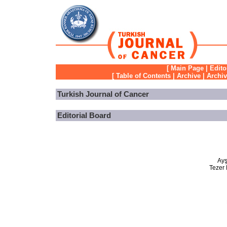
[
Main Page
|
Edito
[
Table of Contents
|
Archive
|
Archi
Turkish Journal of Cancer
Editorial Board
Ayş
Tezer