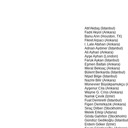
Atıf Akdaş (İstanbul)
Fadıl Akyol (Ankara)
Banu Arın (Houston, TX)
Fikret Arpacı (Ankara)
l. Lale Atahan (Ankara)
Adnan Aydıner (İstanbul)
Ali Ayhan (Ankara)
Ayşe Ayhan (London)
Faruk Aykan (İstanbul)
Eşmen Baltalı (Ankara)
Meral Beksaç (Ankara)
Bülent Berkarda (İstanbul)
Nljad Bilge (İstanbul)
Nazmi Bilir (Ankara)
Münevver Büyükpamukçu (A
Ayşenur Cila (Ankara)
Wayne G. Criss (Ankara)
Namık Çevik (İzmir)
Fuat Demirelli (İstanbul)
Figen Demirkazık (Ankara)
Siraç Dilber (Stockholm)
Melek Erkişi (Adana)
Gösta Gahrton (Stockholm)
Gündüz Gedikoğlu (İstanbul
Erdem Göker (İzmir)