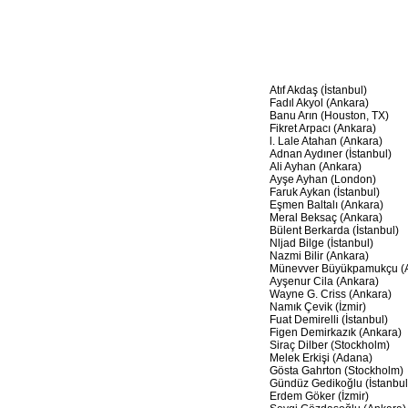
Atıf Akdaş (İstanbul)
Fadıl Akyol (Ankara)
Banu Arın (Houston, TX)
Fikret Arpacı (Ankara)
l. Lale Atahan (Ankara)
Adnan Aydıner (İstanbul)
Ali Ayhan (Ankara)
Ayşe Ayhan (London)
Faruk Aykan (İstanbul)
Eşmen Baltalı (Ankara)
Meral Beksaç (Ankara)
Bülent Berkarda (İstanbul)
Nljad Bilge (İstanbul)
Nazmi Bilir (Ankara)
Münevver Büyükpamukçu (A
Ayşenur Cila (Ankara)
Wayne G. Criss (Ankara)
Namık Çevik (İzmir)
Fuat Demirelli (İstanbul)
Figen Demirkazık (Ankara)
Siraç Dilber (Stockholm)
Melek Erkişi (Adana)
Gösta Gahrton (Stockholm)
Gündüz Gedikoğlu (İstanbul
Erdem Göker (İzmir)