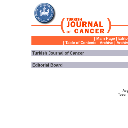
[
Main Page
|
Edito
[
Table of Contents
|
Archive
|
Archi
Turkish Journal of Cancer
Editorial Board
Ayş
Tezer