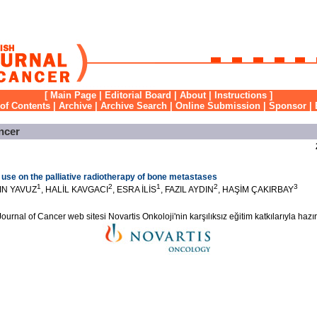
[
Main Page
|
Editorial Board
|
About
|
Instructions
]
 of Contents
|
Archive
|
Archive Search
|
Online Submission
|
Sponsor
|
ncer
 use on the palliative radiotherapy of bone metastases
1
2
1
2
3
DIN YAVUZ
, HALİL KAVGACI
, ESRA İLİS
, FAZIL AYDIN
, HAŞİM ÇAKIRBAY
ournal of Cancer web sitesi Novartis Onkoloji'nin karşılıksız eğitim katkılarıyla hazır