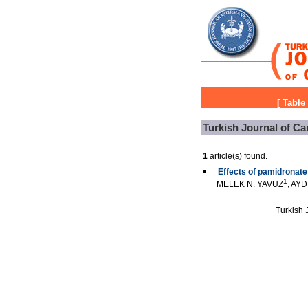
[
Table
Turkish Journal of Ca
1
article(s) found.
Effects of pamidronate
1
MELEK N. YAVUZ
, AY
Turkish J