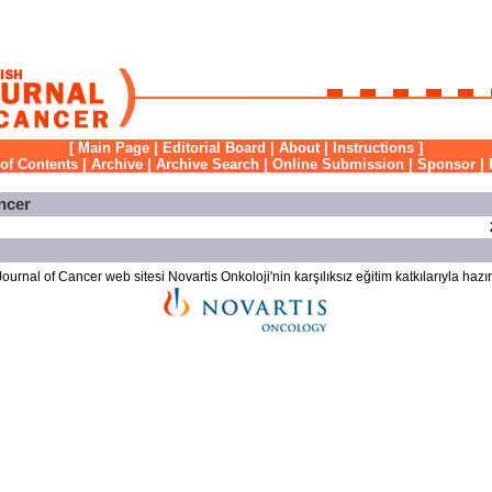
[
Main Page
|
Editorial Board
|
About
|
Instructions
]
 of Contents
|
Archive
|
Archive Search
|
Online Submission
|
Sponsor
|
ncer
ournal of Cancer web sitesi Novartis Onkoloji'nin karşılıksız eğitim katkılarıyla hazır