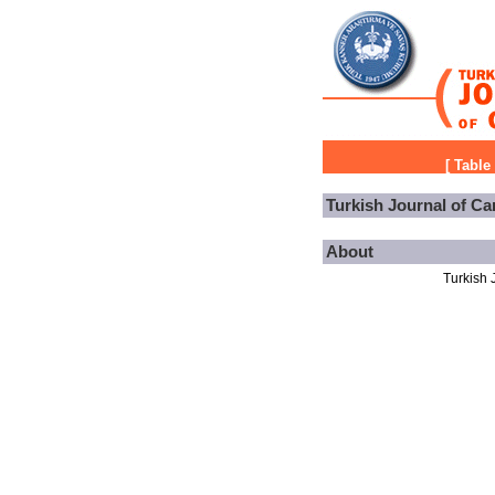
[
Table
Turkish Journal of Ca
About
Turkish J