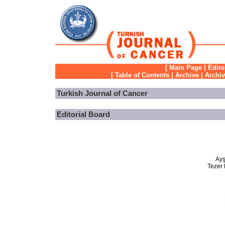
[
Main Page
|
Edito
[
Table of Contents
|
Archive
|
Archi
Turkish Journal of Cancer
Editorial Board
Ayş
Tezer