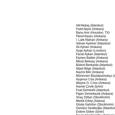
Atıf Akdaş (İstanbul)
Fadıl Akyol (Ankara)
Banu Arın (Houston, TX)
Fikret Arpacı (Ankara)
l. Lale Atahan (Ankara)
Adnan Aydıner (İstanbul)
Ali Ayhan (Ankara)
Ayşe Ayhan (London)
Faruk Aykan (İstanbul)
Eşmen Baltalı (Ankara)
Meral Beksaç (Ankara)
Bülent Berkarda (İstanbul)
Nljad Bilge (İstanbul)
Nazmi Bilir (Ankara)
Münevver Büyükpamukçu (A
Ayşenur Cila (Ankara)
Wayne G. Criss (Ankara)
Namık Çevik (İzmir)
Fuat Demirelli (İstanbul)
Figen Demirkazık (Ankara)
Siraç Dilber (Stockholm)
Melek Erkişi (Adana)
Gösta Gahrton (Stockholm)
Gündüz Gedikoğlu (İstanbul
Erdem Göker (İzmir)