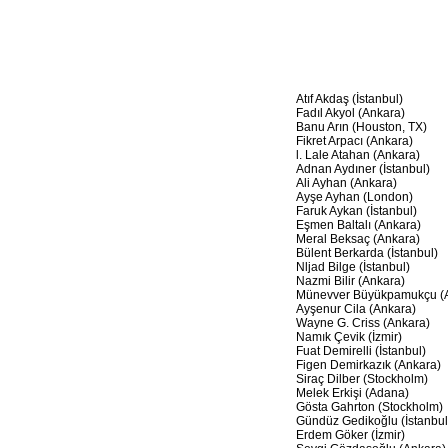
Atıf Akdaş (İstanbul)
Fadıl Akyol (Ankara)
Banu Arın (Houston, TX)
Fikret Arpacı (Ankara)
l. Lale Atahan (Ankara)
Adnan Aydıner (İstanbul)
Ali Ayhan (Ankara)
Ayşe Ayhan (London)
Faruk Aykan (İstanbul)
Eşmen Baltalı (Ankara)
Meral Beksaç (Ankara)
Bülent Berkarda (İstanbul)
Nljad Bilge (İstanbul)
Nazmi Bilir (Ankara)
Münevver Büyükpamukçu (A
Ayşenur Cila (Ankara)
Wayne G. Criss (Ankara)
Namık Çevik (İzmir)
Fuat Demirelli (İstanbul)
Figen Demirkazık (Ankara)
Siraç Dilber (Stockholm)
Melek Erkişi (Adana)
Gösta Gahrton (Stockholm)
Gündüz Gedikoğlu (İstanbul
Erdem Göker (İzmir)