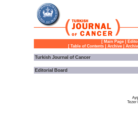
[
Main Page
|
Edito
[
Table of Contents
|
Archive
|
Archi
Turkish Journal of Cancer
Editorial Board
Ayş
Tezer