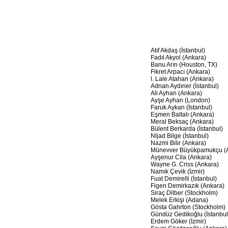
Atıf Akdaş (İstanbul)
Fadıl Akyol (Ankara)
Banu Arın (Houston, TX)
Fikret Arpacı (Ankara)
l. Lale Atahan (Ankara)
Adnan Aydıner (İstanbul)
Ali Ayhan (Ankara)
Ayşe Ayhan (London)
Faruk Aykan (İstanbul)
Eşmen Baltalı (Ankara)
Meral Beksaç (Ankara)
Bülent Berkarda (İstanbul)
Nljad Bilge (İstanbul)
Nazmi Bilir (Ankara)
Münevver Büyükpamukçu (A
Ayşenur Cila (Ankara)
Wayne G. Criss (Ankara)
Namık Çevik (İzmir)
Fuat Demirelli (İstanbul)
Figen Demirkazık (Ankara)
Siraç Dilber (Stockholm)
Melek Erkişi (Adana)
Gösta Gahrton (Stockholm)
Gündüz Gedikoğlu (İstanbul
Erdem Göker (İzmir)