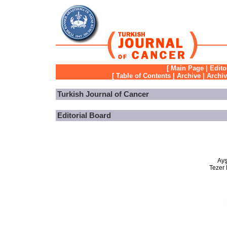
[
Main Page
|
Edito
[
Table of Contents
|
Archive
|
Archi
Turkish Journal of Cancer
Editorial Board
Ayş
Tezer